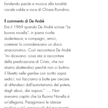
fondendo parole e musica alla tonalità 
vocale calda e roca di Chiara Riondino.
Il commento di De Andrè
Era il 1969 quando De Andrè scrisse “La 
buona novella”, in piena rivolta 
studentesca; e compagni, amici, 
coetanei lo consideravano un disco 
anacronistico. Così raccontava De Andrè 
“mi dicevano: cosa stai a raccontare 
della predicazione di Cristo, che noi 
stiamo sbattendoci perché non ci buttino 
il libretto nelle gambe con scritto sopra 
sedici; noi facciamo a botte per cercare 
di difenderci dall’autoritarismo del potere, 
dagli abusi, dai soprusi.” …. Non 
avevano capito che La Buona Novella è 
un’allegoria. Paragonavo le istanze 
migliori e più ragionevoli del movimento 