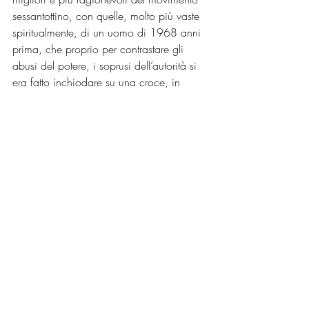
sessantottino, con quelle, molto più vaste 
spiritualmente, di un uomo di 1968 anni 
prima, che proprio per contrastare gli 
abusi del potere, i soprusi dell’autorità si 
era fatto inchiodare su una croce, in 
nome di una fratellanza e di un 
egualitarismo universali. »
Post recenti
Mostra tutti