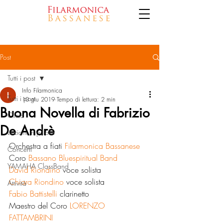
Post
Tutti i post
Info Filarmonica
Tutti i post
10 giu 2019
Tempo di lettura: 2 min
Buona Novella di Fabrizio
Clinic
De Andrè
Lezioni in pillole
Orchestra a fiati 
Filarmonica Bassanese
Concerti
Coro 
Bassano Bluespiritual Band
YAMAHA ClassBand
David Riondino
 voce solista
Chiara Riondino
 voce solista
Attività
Fabio Battistelli
 clarinetto
Maestro del Coro 
LORENZO 
FATTAMBRINI