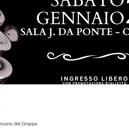
e
assano del Grappa