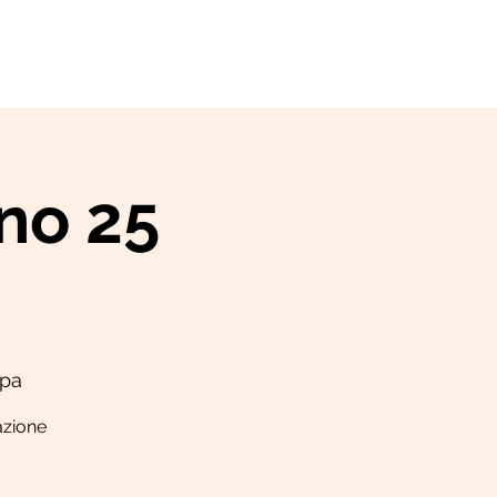
RASSEGNA JAZZ
no 25
ppa
razione