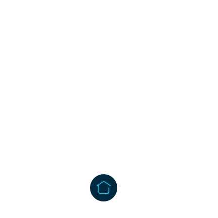
CONTATTI
Piazzale Luigi Cadorna, 
36061 Bassano del Grapp