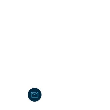
34
info@filarmonicabassanese.it
a (VI)