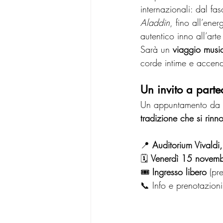
internazionali: dal fa
Aladdin
, fino all’ener
autentico inno all’arte
Sarà un 
viaggio musi
corde intime e accend
Un invito a parte
Un appuntamento da s
tradizione che si rinn
📍 
Auditorium Vivaldi
🗓 
Venerdì 15 novem
🎟 
Ingresso libero
 (pr
📞 Info e prenotazioni