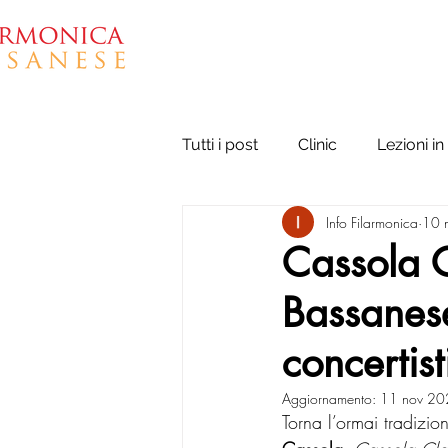
ASSOCIAZIONE
Tutti i post
Clinic
Lezioni in 
Info Filarmonica
10 
Cassola C
Bassanese
concertis
Aggiornamento:
11 nov 20
Torna l’ormai tradizi