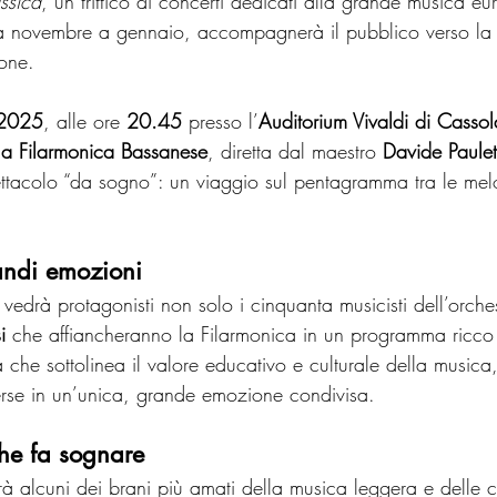
ssica
, un trittico di concerti dedicati alla grande musica e
a novembre a gennaio, accompagnerà il pubblico verso la f
one.
 2025
, alle ore 
20.45
 presso l’
Auditorium Vivaldi di Cassol
lla Filarmonica Bassanese
, diretta dal maestro 
Davide Paulet
ttacolo “da sogno”: un viaggio sul pentagramma tra le mel
andi emozioni
 vedrà protagonisti non solo i cinquanta musicisti dell’orch
i
 che affiancheranno la Filarmonica in un programma ricco 
 che sottolinea il valore educativo e culturale della music
erse in un’unica, grande emozione condivisa.
e fa sognare
erà alcuni dei brani più amati della musica leggera e delle 