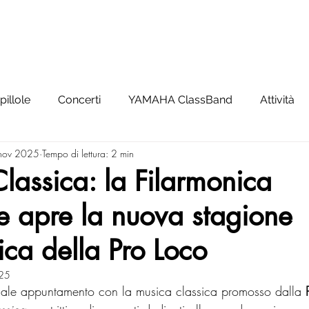
SCUOLA
YAMAHA CLASSBAND
ORCHESTRA
NEWS
pillole
Concerti
YAMAHA ClassBand
Attività
nov 2025
Tempo di lettura: 2 min
lassica: la Filarmonica
 apre la nuova stagione
tica della Pro Loco
25
onale appuntamento con la musica classica promosso dalla 