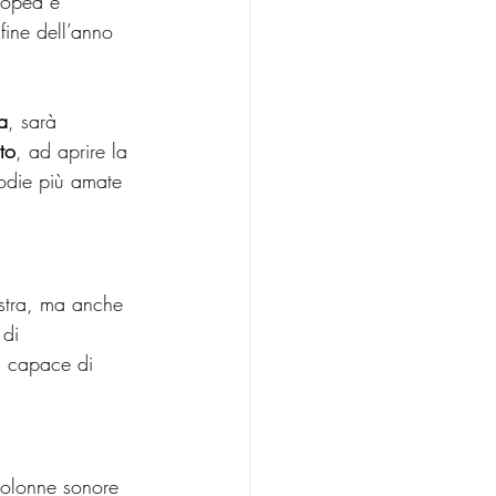
uropea e 
ine dell’anno 
a
, sarà 
to
, ad aprire la 
odie più amate 
estra, ma anche 
di 
a, capace di 
colonne sonore 