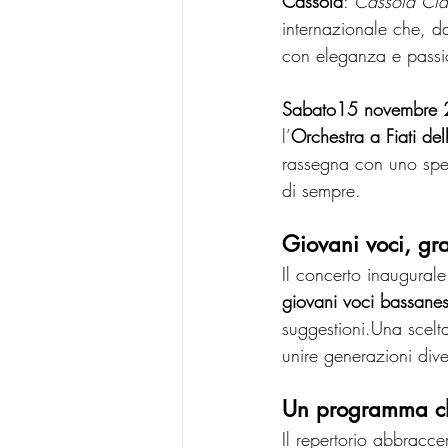
Cassola
: 
Cassola Cla
internazionale che, d
con eleganza e passi
Sabato15 novembre
l’
Orchestra a Fiati de
rassegna con uno spe
di sempre.
Giovani voci, gr
Il concerto inaugurale
giovani voci bassanes
suggestioni.Una scelta
unire generazioni div
Un programma ch
Il repertorio abbracc