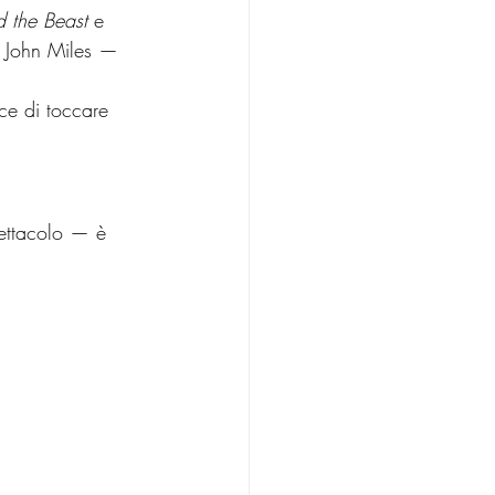
 the Beast
 e 
i John Miles — 
ce di toccare 
ettacolo — è 