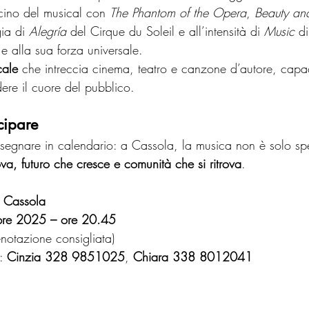
scino del musical con 
The Phantom of the Opera
, 
Beauty and
gia di 
Alegría
 del Cirque du Soleil e all’intensità di 
Music
 d
 e alla sua forza universale.
cale
 che intreccia cinema, teatro e canzone d’autore, capa
ere il cuore del pubblico.
cipare
egnare in calendario: a Cassola, la musica non è solo sp
ova, futuro che cresce e comunità che si ritrova
.
, Cassola
bre 2025 – ore 20.45
enotazione consigliata)
: 
Cinzia 328 9851025
, 
Chiara 338 8012041