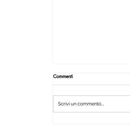
Commenti
Scrivi un commento...
Oltre mille persone alla Piana
di Marcesina per il concerto