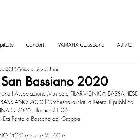
SCUOLA
YAMAHA CLASSBAND
ORCHESTRA
NEWS
pillole
Concerti
YAMAHA ClassBand
Attività
dic 2019
Tempo di lettura: 1 min
 San Bassiano 2020
zione l’Associazione Musicale FILARMONICA BASSANESE p
SIANO 2020 l’Orchestra a Fiati allieterà il pubblico
AIO 2020 alle ore 21.00
opo Da Ponte a Bassano del Grappa
O 2020 alle ore 21.00 e