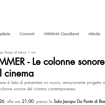
SCUOLA
YAMAHA CLASSBAND
ORCHESTRA
NEWS
pillole
Concerti
YAMAHA ClassBand
Attività
apr
Tempo di lettura: 1 min
MER - Le colonne sonore
l cinema
ese è lieta di presentare un nuovo, emozionante progetto m
 colonne sonore del cinema contemporaneo.
26
, alle ore 
21:00
, presso la 
Sala Jacopo Da Ponte di Bas