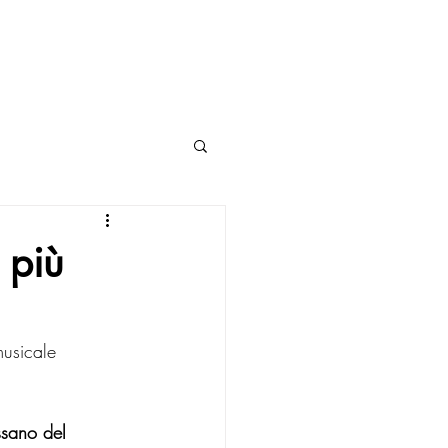
RASSEGNA JAZZ
 più
usicale 
sano del 