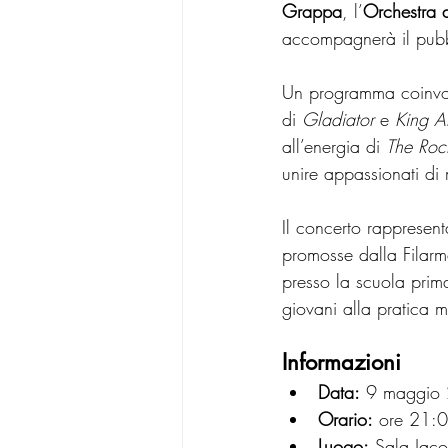
Grappa
, l’
Orchestra a
accompagnerà il pubbl
Un programma coinvolg
di 
Gladiator
 e 
King Ar
all’energia di 
The Roc
unire appassionati di
Il concerto rappresent
promosse dalla Filarmon
presso la scuola prima
giovani alla pratica m
Informazioni
Data:
 9 maggio
Orario:
 ore 21:
Luogo:
 Sala Jac