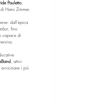
ide Pauletto
, 
i di Hans Zimmer.
rse: dall’epica 
arbor
, fino 
o capace di 
mersiva.
ducative 
sBand
, attivi 
i avvicinare i più 