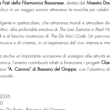
 Fiati della Filarmonica Bassanese
, diretta dal 
Maestro Dav
ico in un viaggio sonoro attraverso le musiche più celebr
ente e spettacolare, che attraversa mondi e atmosfere dive
thur
, alla profondità emotiva di 
The Last Samurai
 e 
Pearl H
k
 e al fascino misterioso di 
The Da Vinci Code
. Un percors
 musica e di cinema, in un’esperienza dal vivo intensa e im
a anche un’importante occasione di sostegno alle attività e
ica: l’evento contribuirà infatti a finanziare i progetti 
Clas
ria 
“A. Canova” di Bassano del Grappa
, con l’obiettivo d
usicale.
 2026
00
opo Da Ponte, Bassano del Grappa