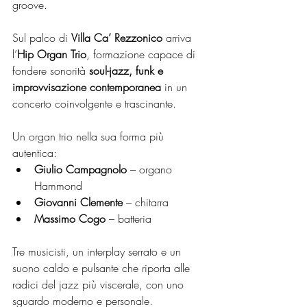
groove.
Sul palco di 
Villa Ca’ Rezzonico
 arriva 
l’
Hip Organ Trio
, formazione capace di 
fondere sonorità 
soul-jazz, funk e 
improvvisazione contemporanea
 in un 
concerto coinvolgente e trascinante.
Un organ trio nella sua forma più 
autentica:
Giulio Campagnolo
 – organo 
Hammond
Giovanni Clemente
 – chitarra
Massimo Cogo
 – batteria
Tre musicisti, un interplay serrato e un 
suono caldo e pulsante che riporta alle 
radici del jazz più viscerale, con uno 
sguardo moderno e personale.