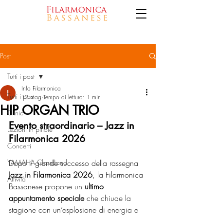
Post
Tutti i post
Info Filarmonica
Tutti i post
12 mag
Tempo di lettura: 1 min
HIP ORGAN TRIO
Clinic
Evento straordinario – Jazz in 
Lezioni in pillole
Filarmonica 2026
Concerti
YAMAHA ClassBand
Dopo il grande successo della rassegna 
Jazz in Filarmonica 2026
, la Filarmonica 
Attività
Bassanese propone un 
ultimo 
appuntamento speciale
 che chiude la 
stagione con un’esplosione di energia e 