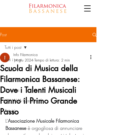
Post
Tutti i post
Info Filarmonica
Tutti i post
14 giu 2024
Tempo di lettura: 2 min
Scuola di Musica della
Clinic
Filarmonica Bassanese:
Lezioni in pillole
Dove i Talenti Musicali
Concerti
Fanno il Primo Grande
YAMAHA ClassBand
Passo
Attività
L’
Associazione Musicale Filarmonica 
Bassanese
 è orgogliosa di annunciare 