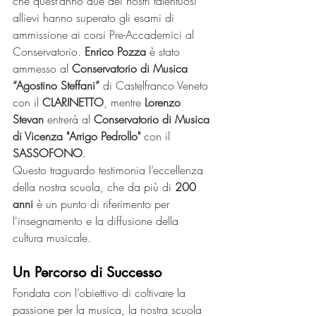
che quest’anno due dei nostri talentuosi 
allievi hanno superato gli esami di 
ammissione ai corsi Pre-Accademici al 
Conservatorio. 
Enrico Pozza
 è stato 
ammesso al 
Conservatorio di Musica 
“Agostino Steffani”
 di Castelfranco Veneto 
con il 
CLARINETTO
, mentre 
Lorenzo 
Stevan
 entrerà al 
Conservatorio di Musica 
di Vicenza "Arrigo Pedrollo"
 con il 
SASSOFONO
. 
Questo traguardo testimonia l’eccellenza 
della nostra scuola, che da più di 
200 
anni
 è un punto di riferimento per 
l'insegnamento e la diffusione della 
cultura musicale.
Un Percorso di Successo
Fondata con l’obiettivo di coltivare la 
passione per la musica, la nostra scuola 