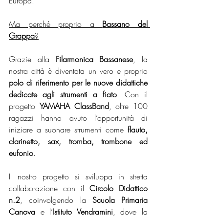
Europa.
Ma perché proprio a 
Bassano del 
Grappa
?
Grazie alla 
Filarmonica Bassanese
, la 
nostra città è diventata un vero e proprio 
polo di riferimento per le nuove didattiche 
dedicate agli strumenti a fiato
. Con il 
progetto 
YAMAHA ClassBand
, oltre 100 
ragazzi hanno avuto l’opportunità di 
iniziare a suonare strumenti come 
flauto, 
clarinetto, sax, tromba, trombone ed 
eufonio
.
Il nostro progetto si sviluppa in stretta 
collaborazione con il 
Circolo Didattico 
n.2
, coinvolgendo la 
Scuola Primaria 
Canova
 e l’
Istituto Vendramini
, dove la 