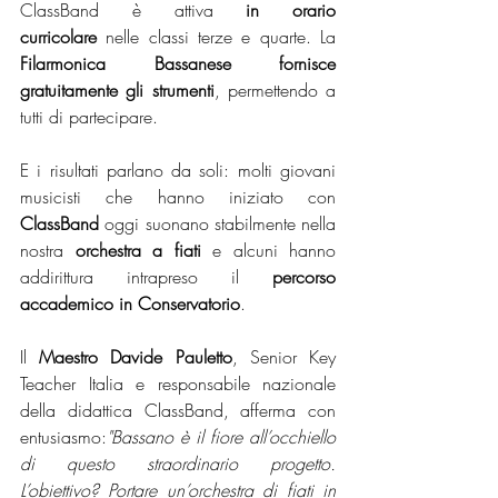
ClassBand è attiva 
in orario 
curricolare
 nelle classi terze e quarte. La 
Filarmonica Bassanese fornisce 
gratuitamente gli strumenti
, permettendo a 
tutti di partecipare.
E i risultati parlano da soli: molti giovani 
musicisti che hanno iniziato con 
ClassBand
 oggi suonano stabilmente nella 
nostra 
orchestra a fiati
 e alcuni hanno 
addirittura intrapreso il 
percorso 
accademico in Conservatorio
.
Il 
Maestro Davide Pauletto
, Senior Key 
Teacher Italia e responsabile nazionale 
della didattica ClassBand, afferma con 
entusiasmo:
"Bassano è il fiore all’occhiello 
di questo straordinario progetto. 
L’obiettivo? Portare un’orchestra di fiati in 