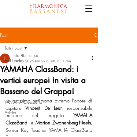
Post
Tutti i post
Info Filarmonica
Tutti i post
14 feb 2025
Tempo di lettura: 1 min
YAMAHA ClassBand: i
Clinic
vertici europei in visita a
Lezioni in pillole
Bassano del Grappa!
Concerti
La prossima settimana avremo l’onore di 
YAMAHA ClassBand
ospitare 
Vincent De Leur
, responsabile 
Attività
europeo del progetto 
YAMAHA 
ClassBand
, e 
Marion Zwanenberg-Neefs
, 
Senior Key Teacher YAMAHA ClassBand 