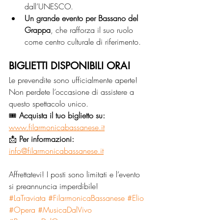
dall’UNESCO.
Un grande evento per Bassano del 
Grappa
, che rafforza il suo ruolo 
come centro culturale di riferimento.
BIGLIETTI DISPONIBILI ORA!
Le prevendite sono ufficialmente aperte! 
Non perdete l’occasione di assistere a 
questo spettacolo unico.
🎟 
Acquista il tuo biglietto su:
www.filarmonicabassanese.it
📩 
Per informazioni:
info@filarmonicabassanese.it
Affrettatevi! I posti sono limitati e l’evento 
si preannuncia imperdibile!
#LaTraviata
#FilarmonicaBassanese
#Elio
#Opera
#MusicaDalVivo