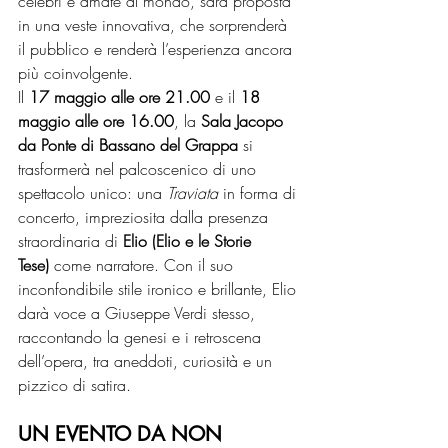
celebri e amate al mondo, sarà proposta 
in una veste innovativa, che sorprenderà 
il pubblico e renderà l’esperienza ancora 
più coinvolgente.
Il 
17 maggio alle ore 21.00
 e il 
18 
maggio alle ore 16.00
, la 
Sala Jacopo 
da Ponte di Bassano del Grappa
 si 
trasformerà nel palcoscenico di uno 
spettacolo unico: una 
Traviata
 in forma di 
concerto, impreziosita dalla presenza 
straordinaria di 
Elio (Elio e le Storie 
Tese)
 come narratore. Con il suo 
inconfondibile stile ironico e brillante, Elio 
darà voce a Giuseppe Verdi stesso, 
raccontando la genesi e i retroscena 
dell’opera, tra aneddoti, curiosità e un 
pizzico di satira.
UN EVENTO DA NON 