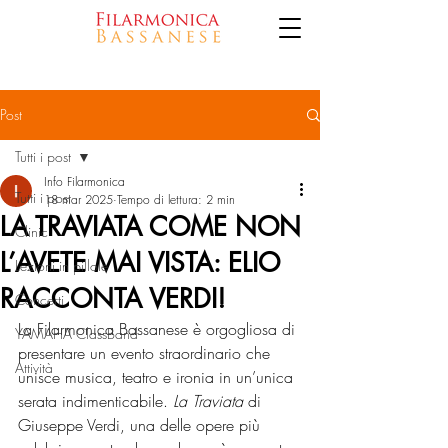
Post
Tutti i post
Info Filarmonica
Tutti i post
18 mar 2025
Tempo di lettura: 2 min
LA TRAVIATA COME NON
Clinic
L’AVETE MAI VISTA: ELIO
Lezioni in pillole
RACCONTA VERDI!
Concerti
La Filarmonica Bassanese è orgogliosa di 
YAMAHA ClassBand
presentare un evento straordinario che 
Attività
unisce musica, teatro e ironia in un’unica 
serata indimenticabile. 
La Traviata
 di 
Giuseppe Verdi, una delle opere più 