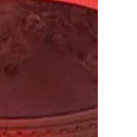
l'Orchestra a Fiati Filarmonica Bassanese
renderà omaggio al genio di Ennio Morricone,
autore delle colonne sonore che hanno segnato
la storia del cinema mondiale. Le melodie di
C'era una volta il West, Nuovo