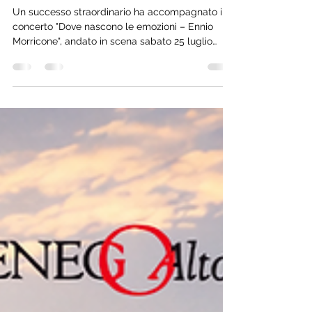
di Marcesina per il concerto
dedicato a Ennio Morricone
Un successo straordinario ha accompagnato il
concerto "Dove nascono le emozioni – Ennio
Morricone", andato in scena sabato 25 luglio
nella splendida cornice della Piana di Marcesina,
dove oltre 1.000 persone hanno scelto di
condividere una serata all'insegna della grande
musica e della bellezza del territorio.
L'Orchestra a Fiati Filarmonica Bassanese,
diretta dal Maestro Davide Pauletto, ha
accompagnato il pubblico in un intenso viaggio
attraverso le più celebri colonne sono