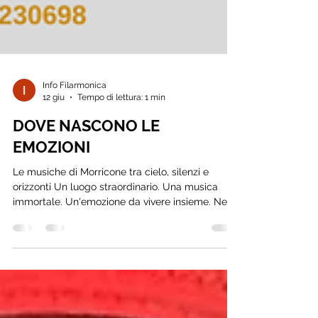
Info Filarmonica
12 giu
Tempo di lettura: 1 min
DOVE NASCONO LE
EMOZIONI
Le musiche di Morricone tra cielo, silenzi e
orizzonti Un luogo straordinario. Una musica
immortale. Un'emozione da vivere insieme. Nella
suggestiva cornice della Piana di Marcesina,
dove il paesaggio si apre verso l'infinito e il
silenzio diventa parte dello spettacolo,