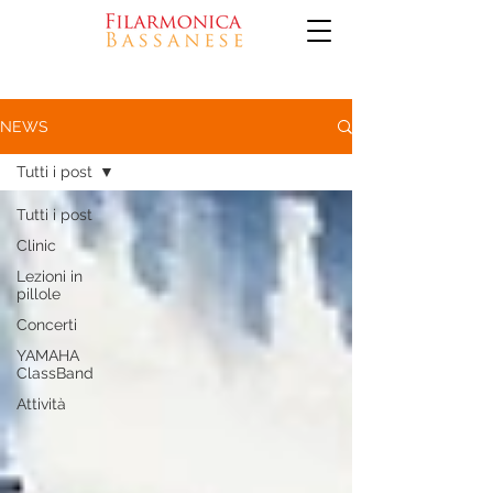
NEWS
Tutti i post
Tutti i post
Clinic
Lezioni in
pillole
Concerti
YAMAHA
ClassBand
Attività