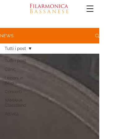
NEWS
Tutti i post
Tutti i post
Clinic
Lezioni in
pillole
Concerti
YAMAHA
ClassBand
Attività