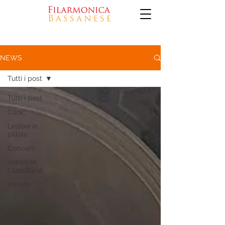
NEWS
Tutti i post
Tutti i post
Clinic
Lezioni in
pillole
Concerti
YAMAHA
ClassBand
Attività